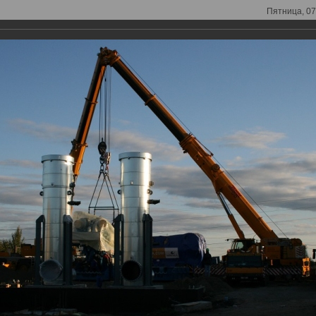
Пятница, 07
морегулируемая организация
ное объединение проектировщиков»
изация, основанная на членстве лиц,
овку проектной документации
Внимание!!! Участилис
я Республика)