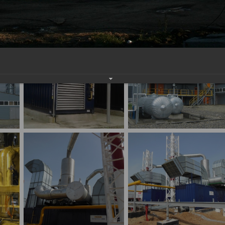
оциации
АО «Энком» (Чешская Республика)