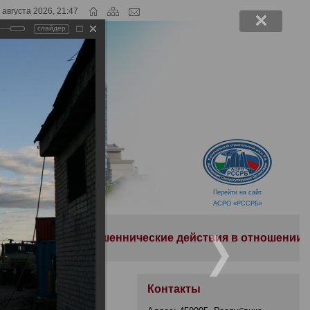
 августа 2026, 21:47
слайдер
Перейти на сайт
АСРО «РССРБ»
ь мошеннические действия в отношении членов Ассоциа
Контакты