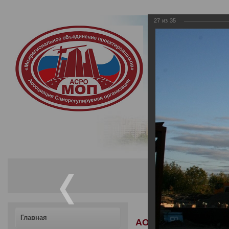
27
из
35
Ассоциация Са
«Межрегиональ
Саморегулируемая орган
осуществляющих подгот
Главная
АО «Энком» (Чешска