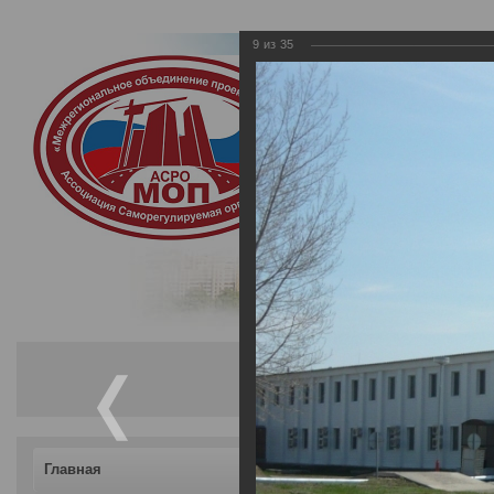
9
из
35
Ассоциация Са
«Межрегиональ
Саморегулируемая орган
осуществляющих подгот
Главная
АО «Энком» (Чешска