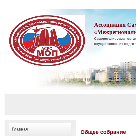
Ассоциация Са
«Межрегиональ
Саморегулируемая орган
осуществляющих подгот
Главная
Общее собрание