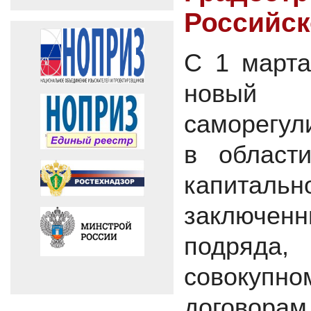
Российс
С 1 марта
новый 
саморегул
в области
капитал
заключенн
подряда,
совокупно
догово