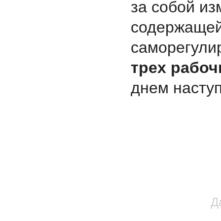
за собой и
содержаще
саморегулир
трех рабоч
днем насту
Д