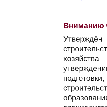
Вниманию 
Утвержд
строительс
хозяйства
утвержде
подготовк
строител
образовани