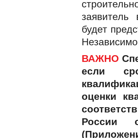
строитель
заявитель 
будет пред
Независимо
ВАЖНО
Сп
если ср
квалифика
оценки кв
соответс
России 
(Приложени