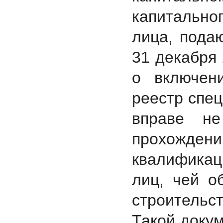
капитально
лица, пода
31 декабря
о включен
реестр спец
вправе не
прохожде
квалификац
лиц, чей о
строительст
Такой доку