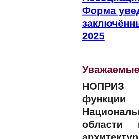
Форма увед
заключённы
2025
Уважаемые
НОПРИЗ 
функ
Националь
области 
архитектур