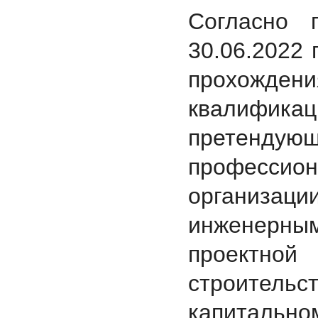
Согласно 
30.06.2022 
прохожде
квалифик
претенду
професси
организа
инженерны
проектной
строите
капитальн