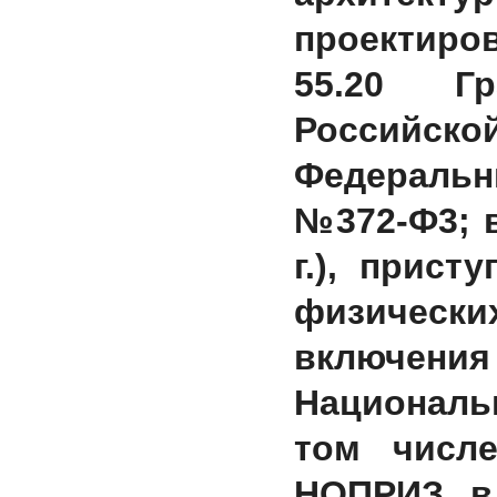
проектиров
55.20 Гр
Российско
Федеральны
№372-Ф3; в
г.), прист
физическ
включен
Националь
том числ
НОПРИЗ, в