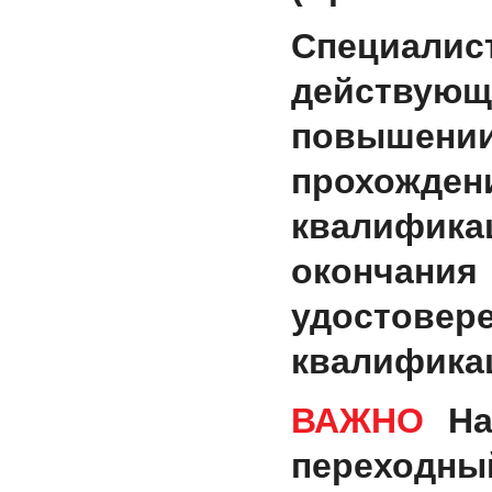
Специал
действу
повышен
прохожде
квалифи
оконча
удосто
квалифика
ВАЖНО
На
переходны