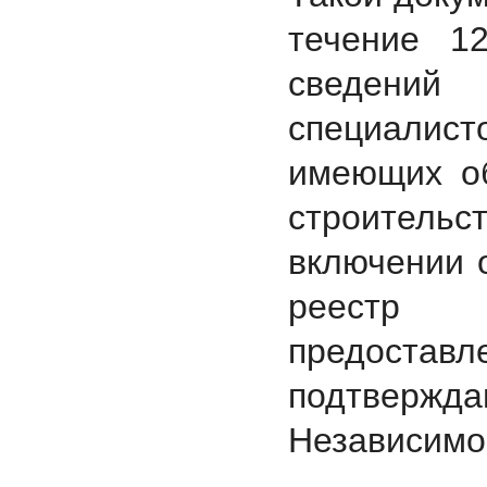
течение 1
сведений
специалис
имеющих об
строитель
включении 
реестр с
предос
подтвер
Независимо