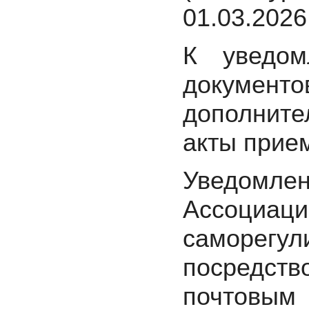
01.03.2026 
К уведом
докум
дополнит
акты прием
Уведомлен
Ассоциа
саморегу
посредс
почтовым