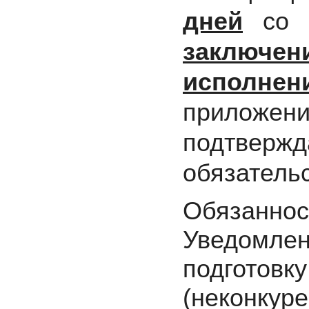
дней
со д
заключе
исполне
прилож
подтвержд
обязательс
Обязанн
Уведомлен
подготовк
(неконкуре