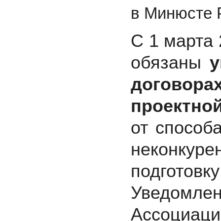
в Минюсте Р
С 1 марта
обязаны
у
договора
проектно
от способ
неконкурен
подготов
Уведомле
Ассоциац