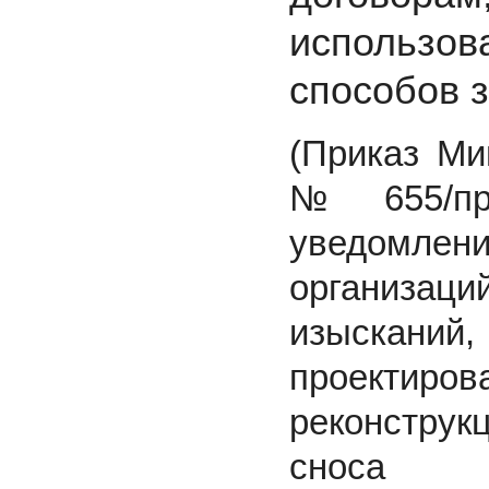
использ
способов 
(Приказ Ми
№ 655/пр
уведомл
организа
изысканий,
проектир
реконстру
сноса о