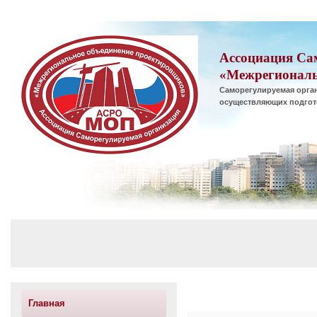
Ассоциация Са
«Межрегиональ
Саморегулируемая орган
осуществляющих подгот
Главная