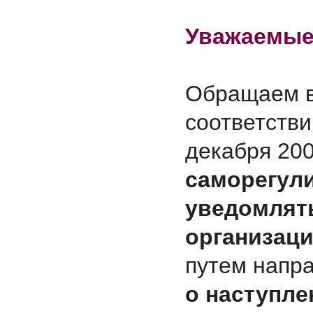
Уважаемые
Обращаем в
соответстви
декабря 2007
саморегул
уведомлят
организац
путем напр
о наступл