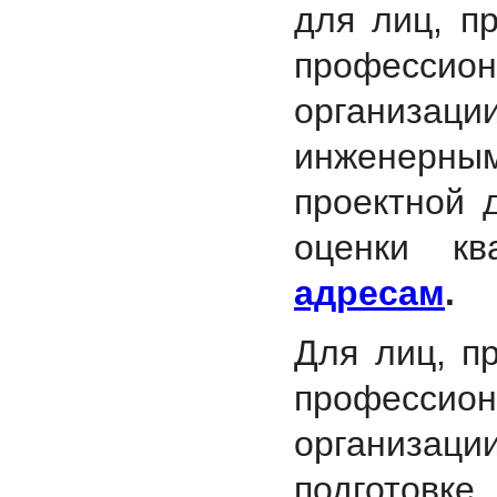
для лиц, п
професси
организа
инженерны
проектной 
оценки к
адресам
.
Для лиц, п
професси
организа
подготовк