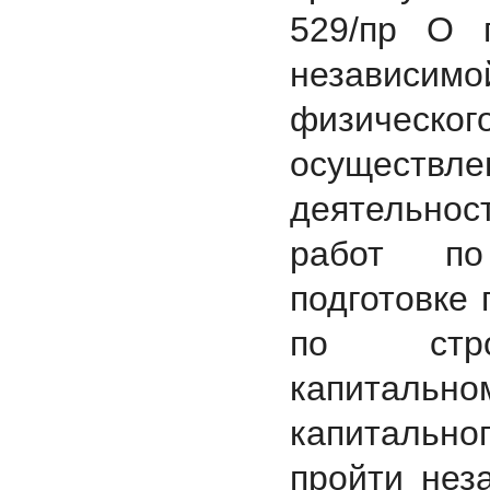
529/пр О 
независи
физическо
осуществ
деятельнос
работ по
подготовке 
по строи
капитальн
капитальн
пройти нез