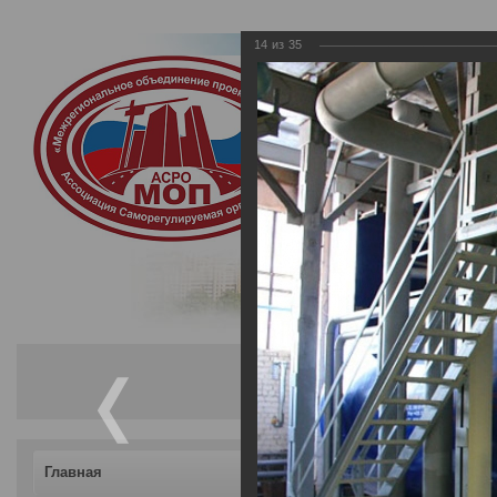
14
из
35
Ассоциация Са
«Межрегиональ
Саморегулируемая орган
осуществляющих подгот
Главная
АО «Энком» (Чешска